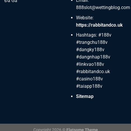
Email:
Đá Gà
888slot@wettingblog.com
Website:
https://rabbitandco.uk
Hashtags: #188v
#trangchu188v
#dangky188v
#dangnhap188v
#linkvao188v
#rabbitandco.uk
#casino188v
#taiapp188v
Sitemap
Copyright 2026 ©
Flatsome Theme