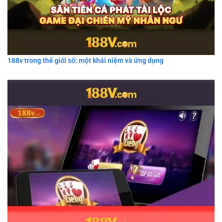
188v trong thế giới số: một khái niệm và ứng dụng