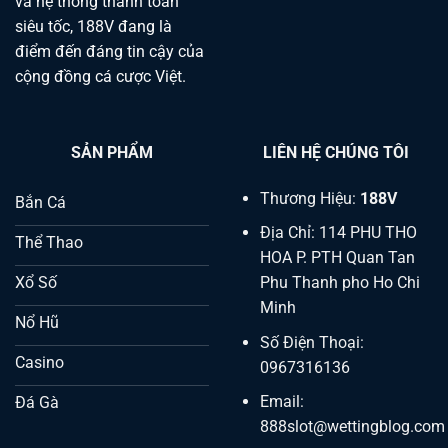
và hệ thống thanh toán
siêu tốc, 188V đang là
điểm đến đáng tin cậy của
cộng đồng cá cược Việt.
SẢN PHẨM
LIÊN HỆ CHÚNG TÔI
Thương Hiệu:
188V
Bắn Cá
Địa Chỉ: 114 PHU THO
Thể Thao
HOA P. PTH Quan Tan
Phu Thanh pho Ho Chi
Xổ Số
Minh
Nổ Hũ
Số Điện Thoại:
Casino
0967316136
Email:
Đá Gà
888slot@wettingblog.com