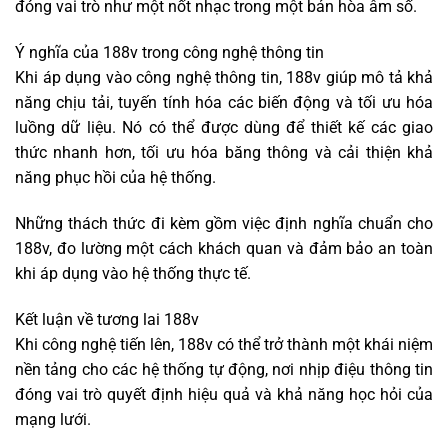
đóng vai trò như một nốt nhạc trong một bản hòa âm số.
Ý nghĩa của 188v trong công nghệ thông tin
Khi áp dụng vào công nghệ thông tin, 188v giúp mô tả khả
năng chịu tải, tuyến tính hóa các biến động và tối ưu hóa
luồng dữ liệu. Nó có thể được dùng để thiết kế các giao
thức nhanh hơn, tối ưu hóa băng thông và cải thiện khả
năng phục hồi của hệ thống.
Những thách thức đi kèm gồm việc định nghĩa chuẩn cho
188v, đo lường một cách khách quan và đảm bảo an toàn
khi áp dụng vào hệ thống thực tế.
Kết luận về tương lai 188v
Khi công nghệ tiến lên, 188v có thể trở thành một khái niệm
nền tảng cho các hệ thống tự động, nơi nhịp điệu thông tin
đóng vai trò quyết định hiệu quả và khả năng học hỏi của
mạng lưới.