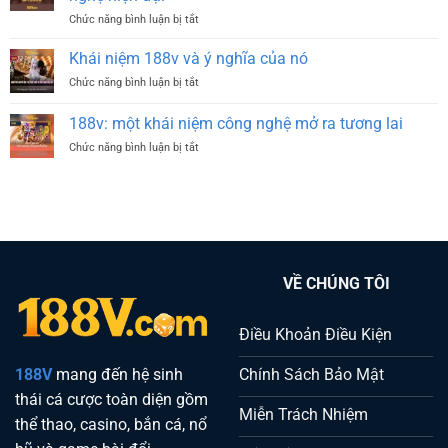
Xanh:
Lòng
Chức năng bình luận bị tắt
ở
Săn
Đại
Bắn
Thưởng
Dương
Cá
Dưới
Khái niệm 188v và ý nghĩa của nó
Hấp
Rùa
Lòng
Dẫn
Chức năng bình luận bị tắt
ở
Xanh:
Đại
Bắn
Săn
Dương
Cá
188v: một khái niệm công nghệ mở ra tương lai
Thưởng
Hấp
Rùa
two-factor-auth-188v
Dưới
Dẫn
Chức năng bình luận bị tắt
ở
Xanh:
Lòng
Bắn
Săn
Đại
Cá
Thưởng
Dương
Bảo vệ thanh toán và giao dịch
Rùa
Dưới
Hấp
Xanh:
Lòng
Dẫn
Tuân thủ PCI DSS và các tiêu chuẩn thanh toán
Săn
Đại
Thưởng
Dương
188v tuân thủ tiêu chuẩn PCI DSS để đảm bảo an toàn cho
Dưới
Hấp
VỀ CHÚNG TÔI
Lòng
mọi thanh toán. Chúng tôi tối ưu hóa quá trình xử lý giao
Dẫn
Đại
dịch bằng các kênh liên lạc an toàn, mã hóa dữ liệu thanh
Dương
Điều Khoản Điều Kiện
Hấp
toán khi gửi và lưu trữ dữ liệu ở mức cần thiết để xác thực
Dẫn
mà không tiết lộ thông tin nhạy cảm. Điều này giảm thiểu
Chính Sách Bảo Mật
188V
mang đến hệ sinh
rủi ro lỗ dữ liệu và tăng độ tin cậy khi người chơi nạp tiền
thái cá cược toàn diện gồm
hoặc rút tiền.
Miễn Trách Nhiệm
thể thao, casino, bắn cá, nổ