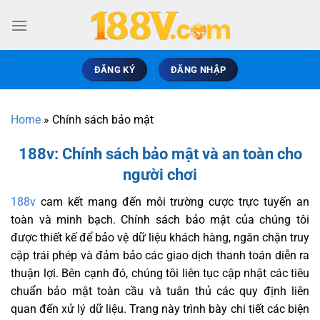
ĐĂNG KÝ
ĐĂNG NHẬP
Home
»
Chính sách bảo mật
188v: Chính sách bảo mật và an toàn cho
người chơi
188v
cam kết mang đến môi trường cược trực tuyến an
toàn và minh bạch. Chính sách bảo mật của chúng tôi
được thiết kế để bảo vệ dữ liệu khách hàng, ngăn chặn truy
cập trái phép và đảm bảo các giao dịch thanh toán diễn ra
thuận lợi. Bên cạnh đó, chúng tôi liên tục cập nhật các tiêu
chuẩn bảo mật toàn cầu và tuân thủ các quy định liên
quan đến xử lý dữ liệu. Trang này trình bày chi tiết các biện