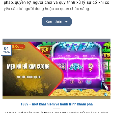
pháp, quyền lợi người chơi và quy trình xử lý sự cố khi có
yêu cầu từ người dùng hoặc cơ quan chức năng.
Xem thêm
04
Th06
security-overview-188v
188v – một khái niệm và hành trình khám phá