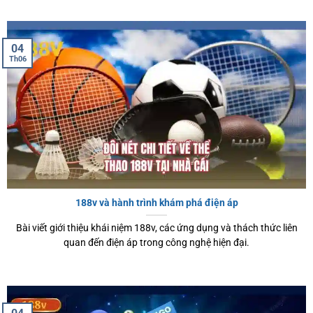
dụng cho mọi giai đoạn thu thập, lưu trữ và xử lý thông tin.
Đội ngũ an ninh của chúng tôi triển khai công nghệ mã hóa
04
tiên tiến và giám sát liên tục để phát hiện và ngăn ngừa
Th06
gian lận. Điều này giúp người chơi yên tâm tham gia cược
và cho phép quản trị viên theo dõi rủi ro một cách hiệu quả.
188v và hành trình khám phá điện áp
Bài viết giới thiệu khái niệm 188v, các ứng dụng và thách thức liên
quan đến điện áp trong công nghệ hiện đại.