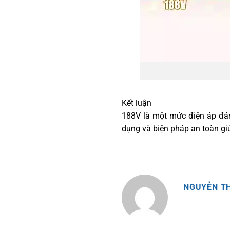
Kết luận
188V là một mức điện áp đáng
dụng và biện pháp an toàn giú
NGUYỄN TH