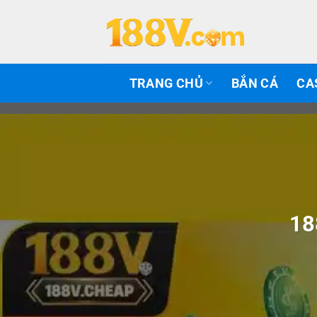
TRANG CHỦ
BẮN CÁ
CA
18