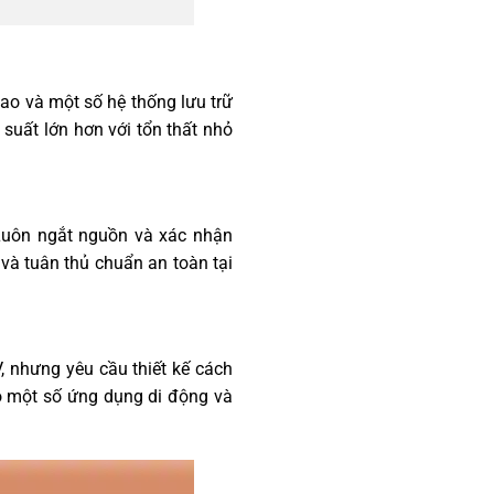
ao và một số hệ thống lưu trữ
suất lớn hơn với tổn thất nhỏ
. Luôn ngắt nguồn và xác nhận
và tuân thủ chuẩn an toàn tại
, nhưng yêu cầu thiết kế cách
o một số ứng dụng di động và