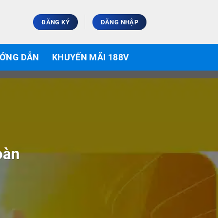
ĐĂNG KÝ
ĐĂNG NHẬP
ỚNG DẪN
KHUYẾN MÃI 188V
oàn