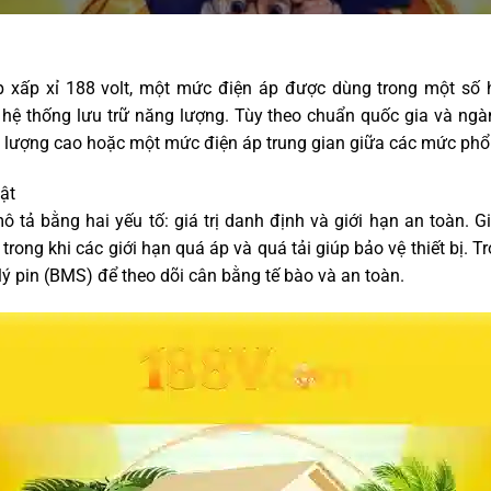
 xấp xỉ 188 volt, một mức điện áp được dùng trong một số h
 hệ thống lưu trữ năng lượng. Tùy theo chuẩn quốc gia và ngà
 lượng cao hoặc một mức điện áp trung gian giữa các mức phổ 
ật
tả bằng hai yếu tố: giá trị danh định và giới hạn an toàn. G
trong khi các giới hạn quá áp và quá tải giúp bảo vệ thiết bị. 
lý pin (BMS) để theo dõi cân bằng tế bào và an toàn.