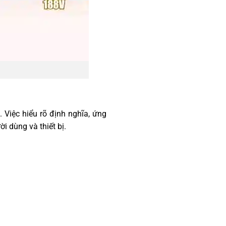
 Việc hiểu rõ định nghĩa, ứng
i dùng và thiết bị.