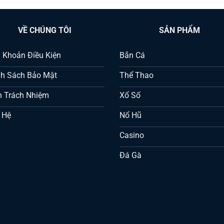
VỀ CHÚNG TÔI
SẢN PHẨM
 Khoản Điều Kiện
Bắn Cá
nh Sách Bảo Mật
Thể Thao
n Trách Nhiệm
Xổ Số
 Hệ
Nổ Hũ
Casino
Đá Gà