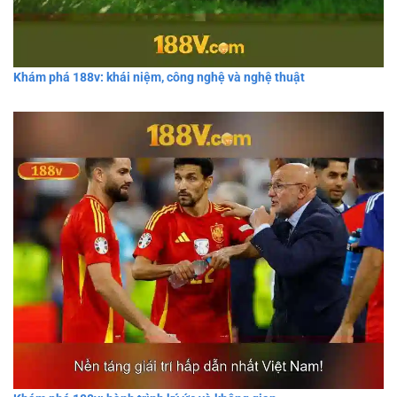
Khám phá 188v: khái niệm, công nghệ và nghệ thuật