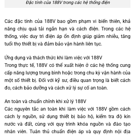
Đặc tính của 188V trong các hệ thống điện
Các đặc tính của 188V bao gồm phạm vi biến thiên, khả
năng chịu quá tải ngắn hạn và cách điện. Trong các hệ
thống, việc duy trì điện áp ổn định giúp giảm nhiễu, tăng
tuổi thọ thiết bị và đảm bảo vận hành liên tục.
Ứng dụng và thách thức khi làm việc với 188V
Trong thực tế, 188V có thể xuất hiện ở các hệ thống cung
cấp năng lượng trung bình hoặc trong chu kỳ vận hành của
một số thiết bị. Đối với kỹ sư, điều quan trọng là biết cách
đo, cách bảo dưỡng và cách xử lý sự cố an toàn.
An toàn và chuẩn chỉnh khi xử lý 188V
Các nguyên tắc an toàn khi làm việc với 188V gồm cách
cách ly nguồn, sử dụng thiết bị bảo hộ, kiểm tra độ kín
nước và đất, cùng với quy trình khóa nguồn và đào tạo
nhân viên. Tuân thủ chuẩn điện áp và quy định nội địa