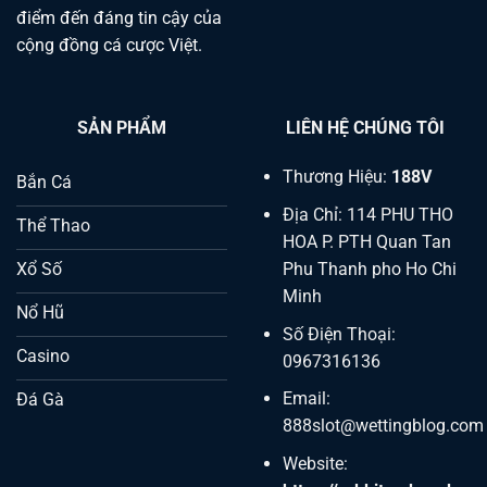
điểm đến đáng tin cậy của
cộng đồng cá cược Việt.
SẢN PHẨM
LIÊN HỆ CHÚNG TÔI
Thương Hiệu:
188V
Bắn Cá
Địa Chỉ: 114 PHU THO
Thể Thao
HOA P. PTH Quan Tan
Phu Thanh pho Ho Chi
Xổ Số
Minh
Nổ Hũ
Số Điện Thoại:
Casino
0967316136
Email:
Đá Gà
888slot@wettingblog.com
Website: