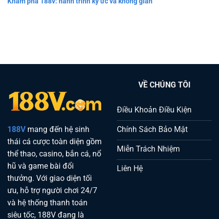
Khám phá 188v: hành trình ký ức và không gian
VỀ CHÚNG TÔI
Điều Khoản Điều Kiện
Chính Sách Bảo Mật
188V
mang đến hệ sinh
thái cá cược toàn diện gồm
Miễn Trách Nhiệm
thể thao, casino, bắn cá, nổ
hũ và game bài đổi
Liên Hệ
thưởng. Với giao diện tối
ưu, hỗ trợ người chơi 24/7
và hệ thống thanh toán
siêu tốc, 188V đang là